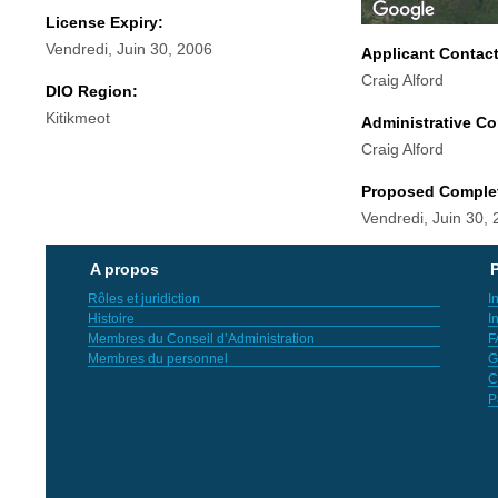
License Expiry:
Vendredi, Juin 30, 2006
Applicant Contac
Craig Alford
DIO Region:
Kitikmeot
Administrative Co
Craig Alford
Proposed Comple
Vendredi, Juin 30,
A propos
P
Rôles et juridiction
I
Histoire
I
Membres du Conseil d’Administration
F
Membres du personnel
G
C
P