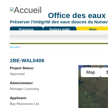
Office des eaux
Préserver l'intégrité des eaux douces du Nunavu
Processus
Registre public
Maps
réglementaire
Vous êtes ici
Accueil
»
2BE-WAL0406
Project Status:
Map
S
Approved
Administrator:
Manager Licensing
Applicant:
Bay Resources Ltd.