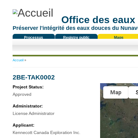
Office des eaux
Préserver l'intégrité des eaux douces du Nunavu
Processus
Registre public
Maps
réglementaire
Vous êtes ici
Accueil
»
2BE-TAK0002
Project Status:
Map
S
Approved
Administrator:
License Administrator
Applicant:
Kennecott Canada Exploration Inc.