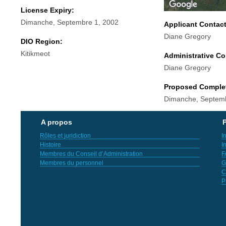
License Expiry:
Dimanche, Septembre 1, 2002
Applicant Contac
Diane Gregory
DIO Region:
Kitikmeot
Administrative Co
Diane Gregory
Proposed Comple
Dimanche, Septemb
A propos
P
Rôles et juridiction
I
Histoire
I
Membres du Conseil d’Administration
F
Membres du personnel
G
C
P