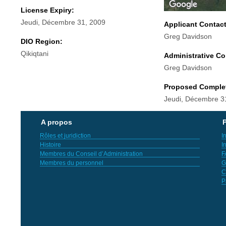
License Expiry:
Jeudi, Décembre 31, 2009
Applicant Contac
Greg Davidson
DIO Region:
Qikiqtani
Administrative Co
Greg Davidson
Proposed Comple
Jeudi, Décembre 3
A propos
P
Rôles et juridiction
I
Histoire
I
Membres du Conseil d’Administration
F
Membres du personnel
G
C
P