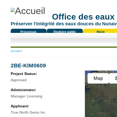
Office des eaux
Préserver l'intégrité des eaux douces du Nunavu
Processus
Registre public
Maps
réglementaire
Vous êtes ici
Accueil
»
2BE-KIM0609
Project Status:
Map
S
Approved
Administrator:
Manager Licensing
Applicant:
True North Gems Inc