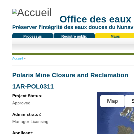
Office des eaux
Préserver l'intégrité des eaux douces du Nunavu
Processus
Registre public
Maps
réglementaire
Vous êtes ici
Accueil
»
Polaris Mine Closure and Reclamation
1AR-POL0311
Project Status:
Map
S
Approved
Administrator:
Manager Licensing
Applicant: