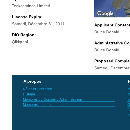
Teckcominco Limited
License Expiry:
Samedi, Décembre 31, 2011
Applicant Contac
Bruce Donald
DIO Region:
Qikiqtani
Administrative Co
Bruce Donald
Proposed Comple
Samedi, Décembre
A propos
P
Rôles et juridiction
I
Histoire
I
Membres du Conseil d’Administration
F
Membres du personnel
G
C
P