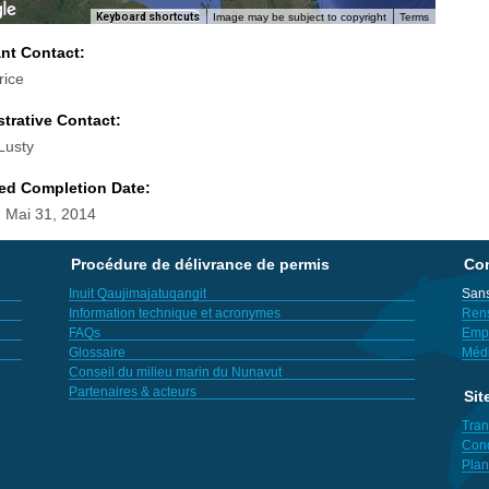
Keyboard shortcuts
Image may be subject to copyright
Terms
ant Contact:
rice
trative Contact:
Lusty
ed Completion Date:
 Mai 31, 2014
Procédure de délivrance de permis
Con
Inuit Qaujimajatuqangit
Sans
Information technique et acronymes
Ren
FAQs
Empl
Glossaire
Méd
Conseil du milieu marin du Nunavut
Partenaires & acteurs
Sit
Tran
Cond
Plan