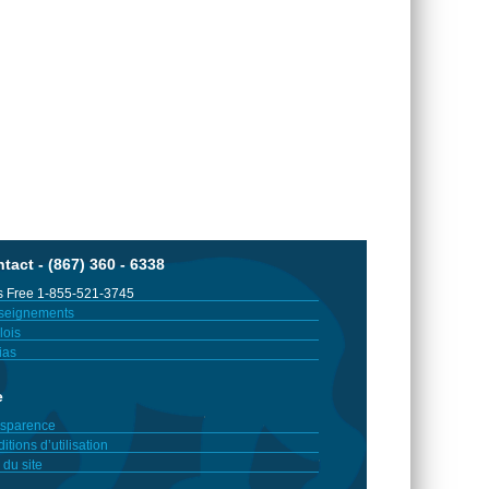
tact - (867) 360 - 6338
 Free 1-855-521-3745
seignements
ois
ias
e
sparence
itions d’utilisation
 du site