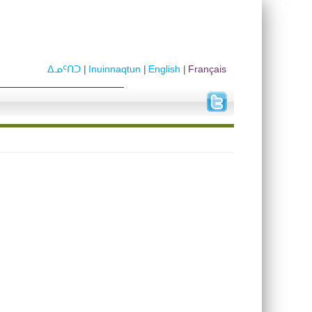
ᐃᓄᑦᑎᑐ
Inuinnaqtun
English
Français