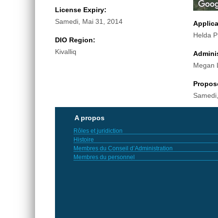
License Expiry:
Samedi, Mai 31, 2014
Applic
Helda P
DIO Region:
Kivalliq
Adminis
Megan 
Propos
Samedi,
A propos
Rôles et juridiction
Histoire
Membres du Conseil d’Administration
Membres du personnel