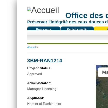
Office des
Préserver l'intégrité des eaux douces d
Processus
Registre public
réglementaire
Vous êtes ici
Accueil
»
3BM-RAN1214
Project Status:
Ma
Approved
Administrator:
Manager Licensing
Applicant:
Hamlet of Rankin Inlet