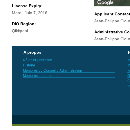
License Expiry:
Mardi, Juin 7, 2016
Applicant Contac
Jean-Philippe Clout
DIO Region:
Qikiqtani
Administrative Co
Jean-Philippe Clout
A propos
P
Rôles et juridiction
I
Histoire
I
Membres du Conseil d’Administration
F
Membres du personnel
G
C
P