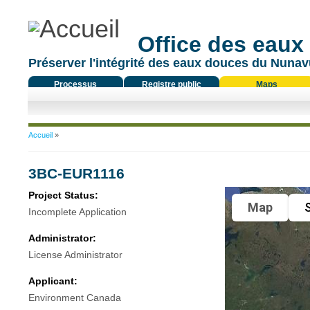
Office des eaux
Préserver l'intégrité des eaux douces du Nunavu
Processus
Registre public
Maps
réglementaire
Vous êtes ici
Accueil
»
3BC-EUR1116
Project Status:
Map
S
Incomplete Application
Administrator:
License Administrator
Applicant:
Environment Canada