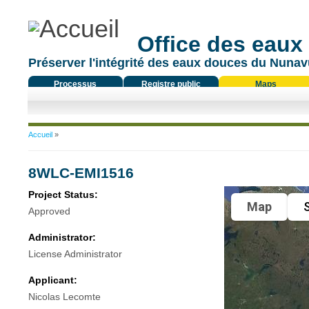
Office des eaux
Préserver l'intégrité des eaux douces du Nunavu
Processus
Registre public
Maps
réglementaire
Vous êtes ici
Accueil
»
8WLC-EMI1516
Project Status:
Map
S
Approved
Administrator:
License Administrator
Applicant:
Nicolas Lecomte