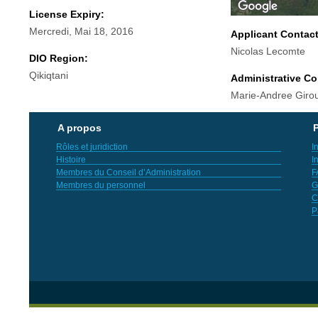
License Expiry:
Mercredi, Mai 18, 2016
Applicant Contac
Nicolas Lecomte
DIO Region:
Qikiqtani
Administrative Co
Marie-Andree Giro
A propos
P
Rôles et juridiction
I
Histoire
I
Membres du Conseil d’Administration
F
Membres du personnel
G
C
P