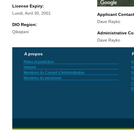
License Expiry:
Lundi, Avril 30, 2001
Applicant Contac
Dave Rayko
DIO Region:
Qikiqtani
Administrative Co
Dave Rayko
A propos
P
Rôles et juridiction
I
Histoire
I
Membres du Conseil d’Administration
F
Membres du personnel
G
C
P