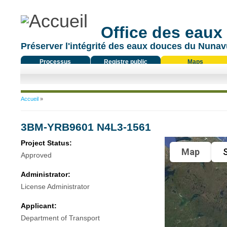
Office des eaux
Préserver l'intégrité des eaux douces du Nunavu
Processus
Registre public
Maps
réglementaire
Vous êtes ici
Accueil
»
3BM-YRB9601 N4L3-1561
Project Status:
Map
S
Approved
Administrator:
License Administrator
Applicant:
Department of Transport