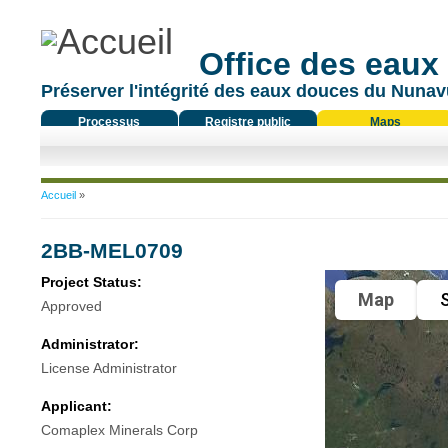
Office des eaux
Préserver l'intégrité des eaux douces du Nunavu
Processus
Registre public
Maps
réglementaire
Vous êtes ici
Accueil
»
2BB-MEL0709
Project Status:
Map
S
Approved
Administrator:
License Administrator
Applicant:
Comaplex Minerals Corp