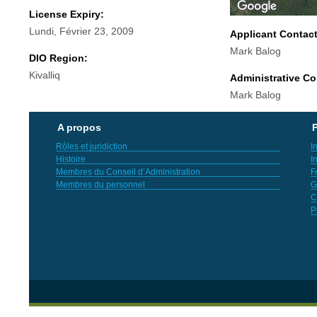
License Expiry:
Lundi, Février 23, 2009
Applicant Contac
Mark Balog
DIO Region:
Kivalliq
Administrative Co
Mark Balog
A propos
P
Rôles et juridiction
I
Histoire
I
Membres du Conseil d’Administration
F
Membres du personnel
G
C
P