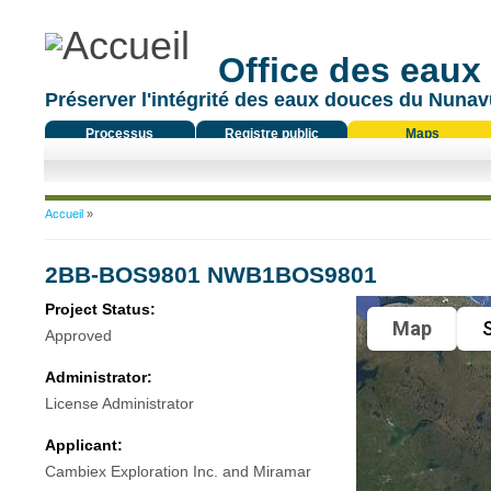
Office des eaux
Préserver l'intégrité des eaux douces du Nunavu
Processus
Registre public
Maps
réglementaire
Vous êtes ici
Accueil
»
2BB-BOS9801 NWB1BOS9801
Project Status:
Map
S
Approved
Administrator:
License Administrator
Applicant:
Cambiex Exploration Inc. and Miramar