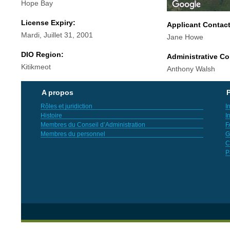
Hope Bay
License Expiry:
Applicant Contac
Mardi, Juillet 31, 2001
Jane Howe
DIO Region:
Administrative Co
Kitikmeot
Anthony Walsh
A propos
P
Rôles et juridiction
I
Histoire
I
Membres du Conseil d’Administration
F
Membres du personnel
G
C
P